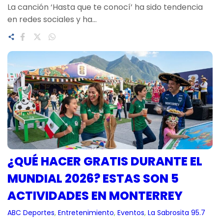
La canción ‘Hasta que te conocí’ ha sido tendencia
en redes sociales y ha…
¿QUÉ HACER GRATIS DURANTE EL
MUNDIAL 2026? ESTAS SON 5
ACTIVIDADES EN MONTERREY
ABC Deportes
, 
Entretenimiento
, 
Eventos
, 
La Sabrosita 95.7