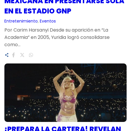
MEXICANA EN PRESENTARSE SOLA
EN EL ESTADIO GNP
Entretenimiento
, 
Eventos
Por Carim Harsanyi Desde su aparición en “La
Academia” en 2005, Yuridia logró consolidarse
como…
¡PREPARA LA CARTERA! REVELAN