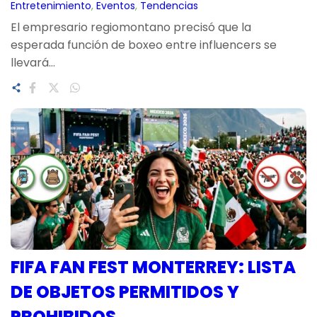
Entretenimiento
, 
Eventos
, 
Tendencias
El empresario regiomontano precisó que la
esperada función de boxeo entre influencers se
llevará…
FIFA FAN FEST MONTERREY: LISTA
DE OBJETOS PERMITIDOS Y
PROHIBIDOS