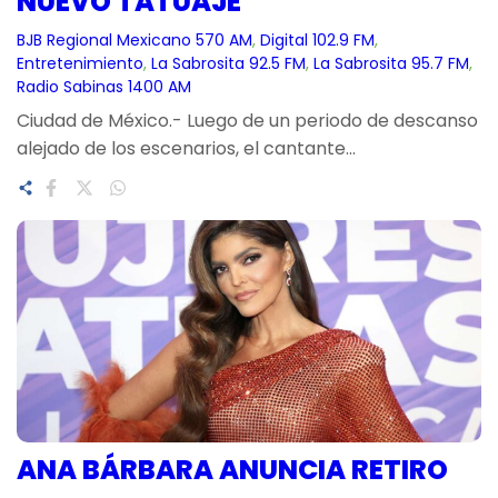
NUEVO TATUAJE
BJB Regional Mexicano 570 AM
, 
Digital 102.9 FM
, 
Entretenimiento
, 
La Sabrosita 92.5 FM
, 
La Sabrosita 95.7 FM
, 
Radio Sabinas 1400 AM
Ciudad de México.- Luego de un periodo de descanso
alejado de los escenarios, el cantante…
ANA BÁRBARA ANUNCIA RETIRO