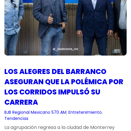
LOS ALEGRES DEL BARRANCO
ASEGURAN QUE LA POLÉMICA POR
LOS CORRIDOS IMPULSÓ SU
CARRERA
BJB Regional Mexicano 570 AM
, 
Entretenimiento
, 
Tendencias
La agrupación regresa a la ciudad de Monterrey