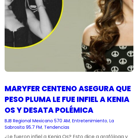
MARYFER CENTENO ASEGURA QUE
PESO PLUMA LE FUE INFIEL A KENIA
OS Y DESATA POLÉMICA
BJB Regional Mexicano 570 AM
, 
Entretenimiento
, 
La
Sabrosita 95.7 FM
, 
Tendencias
¿Le fueron infiel a Kenia Os? Esto dice a grafóloga y