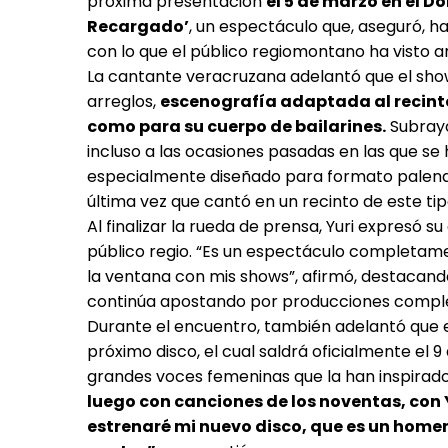
próxima presentación
el 5 de marzo en el D
Recargado’
, un espectáculo que, aseguró, 
con lo que el público regiomontano ha visto 
La cantante veracruzana adelantó que el sho
arreglos,
escenografía adaptada al recinto
como para su cuerpo de bailarines.
Subrayó
incluso a las ocasiones pasadas en las que s
especialmente diseñado para formato palenq
última vez que cantó en un recinto de este ti
Al finalizar la rueda de prensa, Yuri expresó 
público regio. “Es un espectáculo completame
la ventana con mis shows”, afirmó, destacan
continúa apostando por producciones complet
Durante el encuentro, también adelantó que 
próximo disco, el cual saldrá oficialmente el 
grandes voces femeninas que la han inspirado 
luego con canciones de los noventas, con Y
estrenaré mi nuevo disco, que es un home