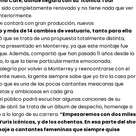
omo Care, donde llegará con su ‘Iconica Tour
ha sido completamente renovado y no tiene nada que ver
anteriormente.
w contará con gran producción, nuevos
 y más de 14 cambios de vestuario, tanto para ella
 que se trata de una propuesta totalmente distinta,
e ha presentado en Monterrey, ya que este montaje fue
ue. Además, compartió que han pasado 11 años desde la
po, lo que la tiene particularmente emocionada.
su alegría por volver a Monterrey y reencontrarse con el
nte nuevo, la gente siempre sabe que yo tiro la casa por
do que es una de las pocas cantantes mexicanas que
as y ambiciosas en cada gira.
el público podrá escuchar algunas canciones de su
9 de abril. Se trata de un álbum de despecho, homenaje a
a lo largo de su carrera.
“Empezaremos con dos miles
uris icónicas, y de los ochentas. En esa parte del sh
naje a cantantes femeninas que siempre quise