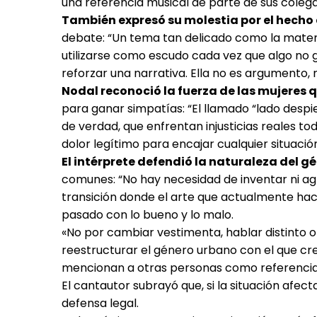
una referencia musical de parte de sus colegas
También expresó su molestia por el hecho 
debate: “Un tema tan delicado como la mater
utilizarse como escudo cada vez que algo no 
reforzar una narrativa. Ella no es argumento, 
Nodal reconoció la fuerza de las mujeres 
para ganar simpatías: “El llamado “lado desp
de verdad, que enfrentan injusticias reales to
dolor legítimo para encajar cualquier situaci
El intérprete defendió la naturaleza del g
comunes: “No hay necesidad de inventar ni agre
transición donde el arte que actualmente hac
pasado con lo bueno y lo malo.
«No por cambiar vestimenta, hablar distinto 
reestructurar el género urbano con el que cre
mencionan a otras personas como referencia
El cantautor subrayó que, si la situación afect
defensa legal.