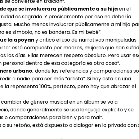
 se convierte en traición”.
de que se involucrara públicamente a su hija
en el
nidad es sagrado. Y precisamente por eso no debería
gusta. Mucho menos involucrar públicamente a mi hija pa
no es símbolo, no es bandera. Es mi bebé”.
que la apoyan
y criticó el uso de narrativas manipuladas
ierto” está compuesto por madres, mujeres que han sufri
dos los días. Ellas merecen respeto absoluto. Pero usar es
ón personal dentro de esa categoría es otra cosa”.
énero urbano,
donde las referencias y comparaciones s
dir a nadie para ser más “artista”. Si hoy está en una
e la representa 100%, perfecto, pero hay que abrazar el
o cambiar de género musical en un álbum se va a
ció, donde generalmente se usa lenguaje explícito y se
s o comparaciones para bien y para mal”.
a a su retoño, está dispuesto a dialogar en lo privado con 