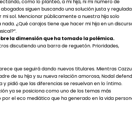
fectando, como lo planteó, a mi hija, ni mi número de
 abogados siguen buscando una solución justa y regulada.
 mi sol. Mencionar públicamente a nuestra hija solo
a nada. ¿Qué carajos tiene que hacer mi hija en un discurs
ical?”.
obre la dimensión que ha tomado la polémica.
ros discutiendo una barra de reguetón. Prioridades,
parece que seguirá dando nuevos titulares. Mientras Cazzu
dre de su hija y su nueva relación amorosa, Nodal defend
y pidió que las diferencias se resuelvan en lo íntimo.
anción ya se posiciona como uno de los temas más
o por el eco mediático que ha generado en la vida person