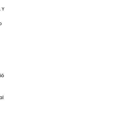
 Y
o
ió
al