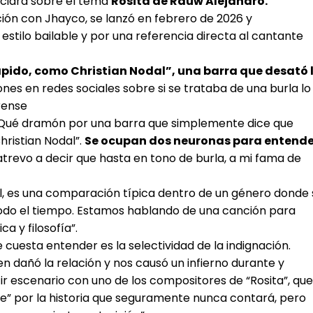
unciara sobre el tema
Rosita de Rauw Alejandro.
ción con Jhayco, se lanzó en febrero de 2026 y
estilo bailable y por una referencia directa al cantante
ápido, como Christian Nodal”, una barra que desató 
es en redes sociales sobre si se trataba de una burla lo
rense
o! Qué dramón por una barra que simplemente dice que
hristian Nodal”.
Se ocupan dos neuronas para entende
trevo a decir que hasta en tono de burla, a mi fama de
l, es una comparación típica dentro de un género donde 
odo el tiempo. Estamos hablando de una canción para
a y filosofía”.
 cuesta entender es la selectividad de la indignación.
 dañó la relación y nos causó un infierno durante y
 escenario con uno de los compositores de “Rosita”, que
e” por la historia que seguramente nunca contará, pero