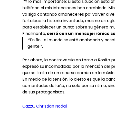
“Y lo más importante: si esta situación está a
teléfono ni mis intenciones han cambiado. Mis
yo sigo contando amaneceres pa’ volver a ver
fortalece la historia inventada, mas no arregl
para establecer un punto sobre su género mus
Finalmente,
cerró con un mensaje irónico s
“En fin… el mundo se está acabando y nosot
gente ”.
Por ahora, la controversia en torno a Rosita 
expresó su incomodidad por la mención del pa
que se trata de un recurso común en la música 
En medio de la tensión, lo cierto es que la c
comentados del año, no solo por su ritmo, sin
de sus protagonistas.
Cazzu
, 
Christian Nodal