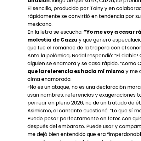
difusión
, luego de que su ex, Cazzu, se pron
El sencillo, producido por Tainy y en colabora
rápidamente se convirtió en tendencia por su 
mexicano.
En la letra se escucha:
“Yo me voy a casar r
molestia de Cazzu
y que generó especulacion
que fue el romance de la trapera con el sono
Ante la polémica, Nodal respondió: “El diabl
alguien se enamora y se casa rápido, “como C
que la referencia es hacia mí mismo
y me a
alma enamorada.
«No es un ataque, no es una declaración mora
usan nombres, referencias y exageraciones t
perrear en pleno 2026, no de un tratado de étic
Asimismo, el cantante cuestionó: “Lo que sí me
Puede posar perfectamente en fotos con quien
después del embarazo. Puede usar y compartir
me dejó bien entendido que era “imperdonabl