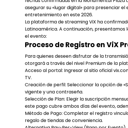
fechas confirmadas en la Monumental Plaza de
asegurar su «lugar digital» para presenciar el
entretenimiento en este 2026.
La plataforma de streaming ViX ha confirmado 
Latinoamérica. A continuación, presentamos la
el evento:
Proceso de Registro en ViX 
Para quienes deseen disfrutar de la transmisió
otorgará a través del nivel Premium de la pla
Acceso al portal: Ingresar al sitio oficial vix
TV.
Creación de perfil: Seleccionar la opción de 
vigente y una contraseña.
Selección de Plan: Elegir la suscripción mens
este pago cubre ambos días del evento, adem
Método de Pago: Completar el registro vincula
regalo de tiendas de conveniencia.
Alternativa Pay-Per-View (Pago por Evento)