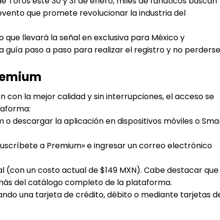
 Toros este 30 y 31 de enero, miles de fanáticos buscan
 evento que promete revolucionar la industria del
que llevará la señal en exclusiva para México y
 guía paso a paso para realizar el registro y no perders
Premium
n con la mejor calidad y sin interrupciones, el acceso se
taforma:
.com o descargar la aplicación en dispositivos móviles o Sma
«Suscríbete a Premium» e ingresar un correo electrónico
ual (con un costo actual de $149 MXN). Cabe destacar que
ás del catálogo completo de la plataforma.
ndo una tarjeta de crédito, débito o mediante tarjetas d