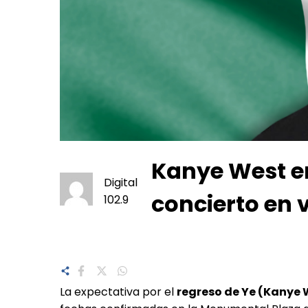
Kanye West en
Digital
concierto en 
102.9
La expectativa por el
regreso de Ye (Kanye 