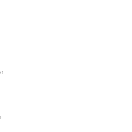
e
rt
e