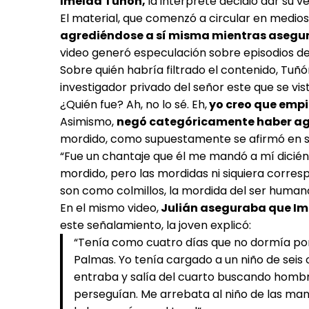
Imelda Tuñón,
la intérprete decidió dar su v
El material, que comenzó a circular en medios 
agrediéndose a sí misma mientras asegur
video generó especulación sobre episodios de v
Sobre quién habría filtrado el contenido, Tuñó
investigador privado del señor este que se vis
¿Quién fue? Ah, no lo sé. Eh,
yo creo que empi
Asimismo,
negó categóricamente haber agr
mordido, como supuestamente se afirmó en 
“Fue un chantaje que él me mandó a mí diciénd
mordido, pero las mordidas ni siquiera corres
son como colmillos, la mordida del ser humano
En el mismo video,
Julián aseguraba que Ime
este señalamiento, la joven explicó:
“Tenía como cuatro días que no dormía po
Palmas. Yo tenía cargado a un niño de seis o
entraba y salía del cuarto buscando homb
perseguían. Me arrebata al niño de las manos 