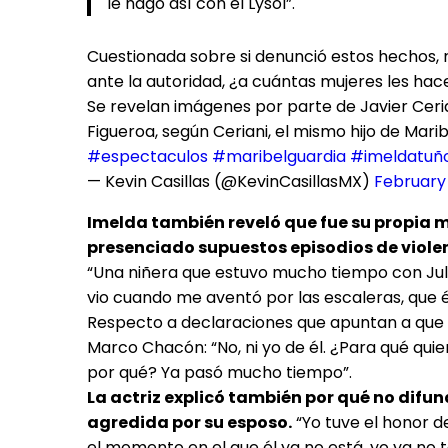
le hago así con el Lysol”.
Cuestionada sobre si denunció estos hechos,
ante la autoridad, ¿a cuántas mujeres les ha
Se revelan imágenes por parte de Javier Ceri
Figueroa, según Ceriani, el mismo hijo de Ma
#espectaculos
#maribelguardia
#imeldatuñ
— Kevin Casillas (@KevinCasillasMX)
February 
Imelda también reveló que fue su propia 
presenciado supuestos episodios de violenc
“Una niñera que estuvo mucho tiempo con Juli
vio cuando me aventó por las escaleras, que 
Respecto a declaraciones que apuntan a que J
Marco Chacón: “No, ni yo de él. ¿Para qué qu
por qué? Ya pasó mucho tiempo”.
La actriz explicó también por qué no difu
agredida por su esposo.
“Yo tuve el honor d
el momento en el que él ya no está, yo ya no 