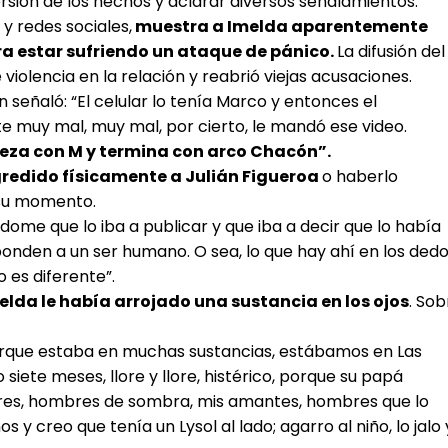
ersión de los hechos y aclarar diversos señalamientos.
y redes sociales,
muestra a Imelda aparentemente
a estar sufriendo un ataque de pánico.
La difusión del
iolencia en la relación y reabrió viejas acusaciones.
n señaló: “El celular lo tenía Marco y entonces el
te muy mal, muy mal, por cierto, le mandó ese video.
eza con M y termina con arco Chacón”.
edido físicamente a Julián Figueroa
o haberlo
su momento.
ome que lo iba a publicar y que iba a decir que lo había
ponden a un ser humano. O sea, lo que hay ahí en los ded
 es diferente”.
lda le había arrojado una sustancia en los ojos
. Sob
rque estaba en muchas sustancias, estábamos en Las
 siete meses, llore y llore, histérico, porque su papá
res, hombres de sombra, mis amantes, hombres que lo
y creo que tenía un Lysol al lado; agarro al niño, lo jalo 