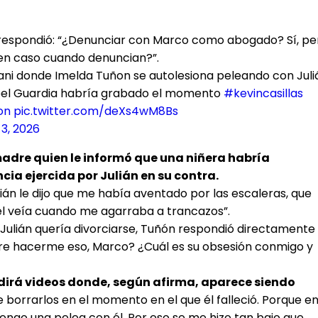
 respondió: “¿Denunciar con Marco como abogado? Sí, pe
cen caso cuando denuncian?”.
ani donde Imelda Tuñon se autolesiona peleando con Juli
ribel Guardia habría grabado el momento
#kevincasillas
on
pic.twitter.com/deXs4wM8Bs
3, 2026
madre quien le informó que una niñera habría
ia ejercida por Julián en su contra.
án le dijo que me había aventado por las escaleras, que
él veía cuando me agarraba a trancazos”.
ulián quería divorciarse, Tuñón respondió directamente
iere hacerme eso, Marco? ¿Cuál es su obsesión conmigo y
ndirá videos donde, según afirma, aparece siendo
e borrarlos en el momento en el que él falleció. Porque e
tengo una pelea con él. Por eso se me hizo tan bajo que