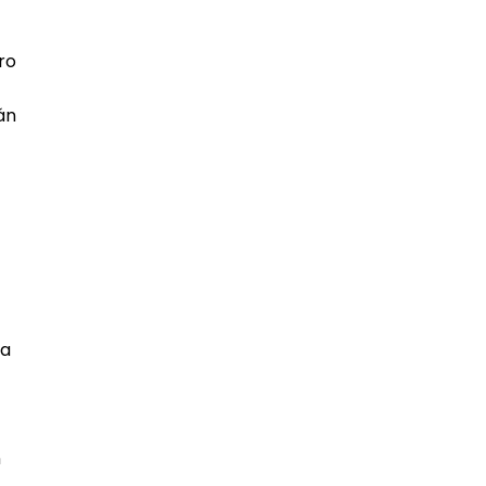
ro
án
 a
n