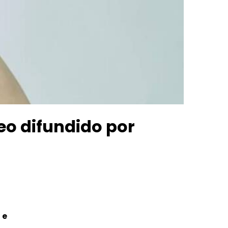
eo difundido por
 e