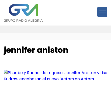
Saltar
al
contenido
jennifer aniston