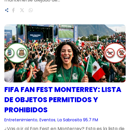
FIFA FAN FEST MONTERREY: LISTA
DE OBJETOS PERMITIDOS Y
PROHIBIDOS
Entretenimiento
, 
Eventos
, 
La Sabrosita 95.7 FM
¿Vas a ir al Fan Fest en Monterrey? Esta es la lista de