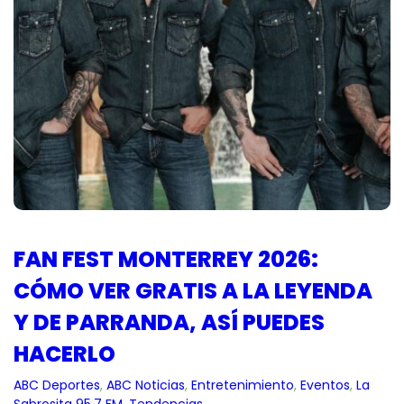
FAN FEST MONTERREY 2026:
CÓMO VER GRATIS A LA LEYENDA
Y DE PARRANDA, ASÍ PUEDES
HACERLO
ABC Deportes
, 
ABC Noticias
, 
Entretenimiento
, 
Eventos
, 
La