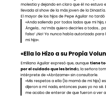
molestia y dejando en claro que él no estuvo 
llevada al show de la más joven de la Dinastía.
El mayor de los hijos de Pepe Aguilar no tardó 
«Anda saliendo por todos lados que mi hija, n
Ángela… no’más quiero decirles a todos… 
falso’ ¡No! Yo nunca había autorizado para l
mi hija».
«Ella lo Hizo a su Propia Volu
Emiliano Aguilar expresó que, aunque
tiene t
por el cuidado que les brind
a, la señora tom
intérprete de «Abrázame» sin consultarle.
«Mis respetos a ella (la mamá de mi hija) e
dijeron a mí nada, entonces pues yo no sé. E
me acabo de enterar de que fueron a ver a