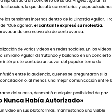
 hija asistió a un concierto de su tía, Ángela Aguilar. El
a situación, lo que desató comentarios y especulacione
e las tensiones internas dentro de la Dinastía Aguilar. Tr
e de “Qué agonía”,
el cantante expresó su molestia
,
 provocando una nueva ola de controversia.
ralización de varios videos en redes sociales. En los vídeos
o Emiliano Aguilar disfrutando y bailando en un concierto
oven intérprete cantaba un cover del popular tema de
sión entre la audiencia, quienes se preguntaron si la
econciliación o, al menos, una mejor comunicación entre l
rarse del suceso, desmintió cualquier posibilidad de paz.
Yo Nunca Había Autorizado»
un video en sus plataformas, manifestando una visible