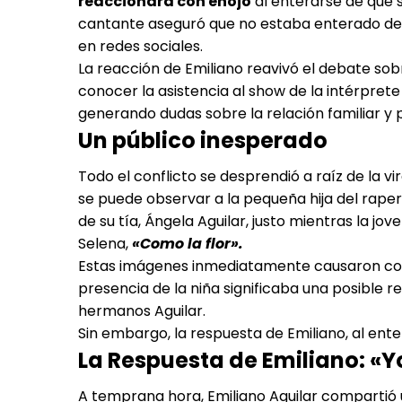
reaccionara con enojo
al enterarse de que su
cantante aseguró que no estaba enterado de l
en redes sociales.
La reacción de Emiliano reavivó el debate sobr
conocer la asistencia al show de la intérpret
generando dudas sobre la relación familiar y
Un público inesperado
Todo el conflicto se desprendió a raíz de la vi
se puede observar a la pequeña hija del raper
de su tía, Ángela Aguilar, justo mientras la j
Selena,
«Como la flor».
Estas imágenes inmediatamente causaron confu
presencia de la niña significaba una posible r
hermanos Aguilar.
Sin embargo, la respuesta de Emiliano, al ente
La Respuesta de Emiliano: «
A temprana hora, Emiliano Aguilar compartió 