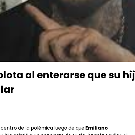
lota al enterarse que su hij
lar
el centro de la polémica luego de que
Emiliano