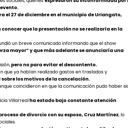
es sociales, quienes
expresaron su inconformidad por 
 evento.
a el 27 de diciembre en el municipio de Uriangato,
a conocer que la presentación no se realizaría en la
difundió un breve comunicado informando que el show
erza mayor” y que más adelante se anunciaría una
sión,
pero no para evitar el descontento.
on que ya habían realizado gastos en traslados y
 sobre los motivos de la cancelación.
aunque coincidieron en que la comunicación pudo haber si
cia Villarreal
ha estado bajo constante atención
proceso de divorcio con su esposo, Cruz Martínez
, lo
ociales.