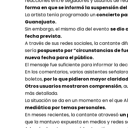
reacciones entre seguidores y usuarios de red
forma en que se informó la suspensión del
La artista tenía programado un
concierto par
Guanajuato.
Sin embargo, el mismo día del evento
se dio 
fecha prevista.
A través de sus redes sociales, la cantante 
sería
pospuesto por “circunstancias de fu
nueva fecha para el público.
El mensaje fue suficiente para informar la deci
En los comentarios, varios asistentes señalar
boletos,
por lo que pidieron mayor claridad
Otros usuarios mostraron comprensión
, 
más detallada.
La situación se da en un momento en el que Ali
mediática por temas personales.
En meses recientes, la cantante atravesó
un 
que la mantuvo expuesta en medios y redes s