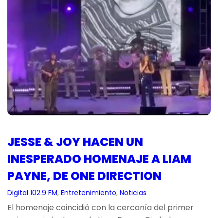
JESSE & JOY HACEN UN
INESPERADO HOMENAJE A LIAM
PAYNE, DE ONE DIRECTION
Digital 102.9 FM
, 
Entretenimiento
, 
Noticias
El homenaje coincidió con la cercanía del primer