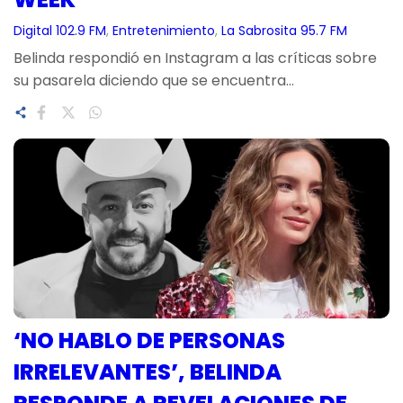
Digital 102.9 FM
, 
Entretenimiento
, 
La Sabrosita 95.7 FM
Belinda respondió en Instagram a las críticas sobre
su pasarela diciendo que se encuentra…
‘NO HABLO DE PERSONAS
IRRELEVANTES’, BELINDA