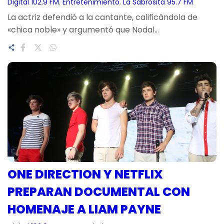
Digital 102.9 FM
, 
Entretenimiento
, 
La Sabrosita 95.7 FM
La actriz defendió a la cantante, calificándola de
«chica noble» y argumentó que Nodal…
ONE DIRECTION Y NETFLIX
PREPARAN DOCUMENTAL CON
HOMENAJE A LIAM PAYNE