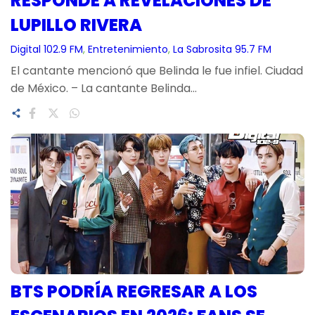
RESPONDE A REVELACIONES DE
LUPILLO RIVERA
Digital 102.9 FM
, 
Entretenimiento
, 
La Sabrosita 95.7 FM
El cantante mencionó que Belinda le fue infiel. Ciudad
de México. – La cantante Belinda…
BTS PODRÍA REGRESAR A LOS