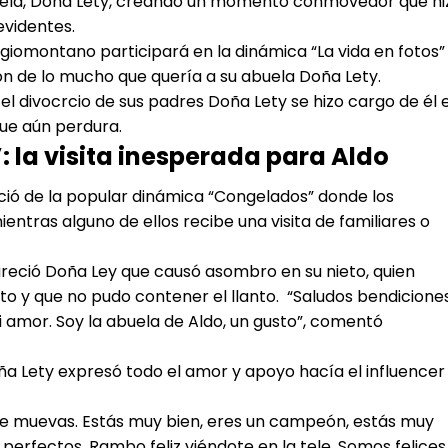
 abuela, Doña Lety, creando un momento conmovedor que hi
evidentes.
egiomontano participará en la dinámica “La vida en fotos”
ón de lo mucho que quería a su abuela Doña Lety.
el divocrcio de sus padres Doña Lety se hizo cargo de él 
ue aún perdura.
 la visita inesperada para Aldo
 inició de la popular dinámica “Congelados” donde los
tras alguno de ellos recibe una visita de familiares o
areció Doña Ley que causó asombro en su nieto, quien
eto y que no pudo contener el llanto. “Saludos bendicione
i amor. Soy la abuela de Aldo, un gusto”, comentó
a Lety expresó todo el amor y apoyo hacía el influencer
te muevas. Estás muy bien, eres un campeón, estás muy
perfectos, Rambo feliz viéndote en la tele. Somos felices