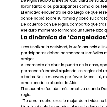
De Nigris recibió la inesperada visita de su
llorar tanto a los participantes como a los tel
El emotivo encuentro se dio luego de que el r
donde habló sobre su familia y abrió su coraz
De acuerdo con De Nigris, compartió que tras 
ese duro momento formando un fuerte lazo q
La dinámica de ‘Congelados’:
Tras finalizar la actividad, la Jefa anunció el
participantes deben permanecer inmóviles mien
amigos.
Al momento de abrir la puerta de la casa, ap
permaneció inmóvil siguiendo las reglas del r
a todos. No se muevan, por favor. Menos tú, m
emocionada la abuela de Aldo.
El encuentro fue aún más emotivo cuando Doñ
regio:
“Te amo mucho, eres lo mejor de mi vida, no 
bien, tu abuelo te manda saludos, todos están 