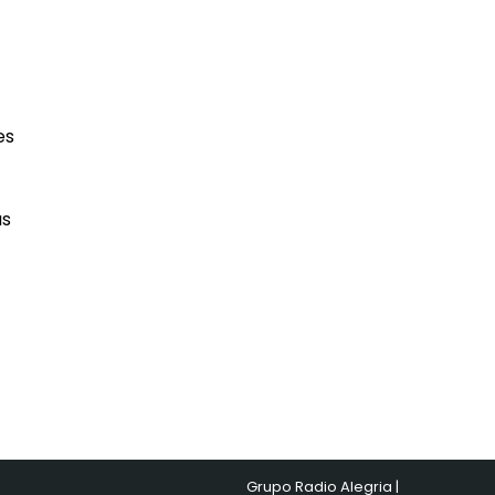
es
as
Grupo Radio Alegria |