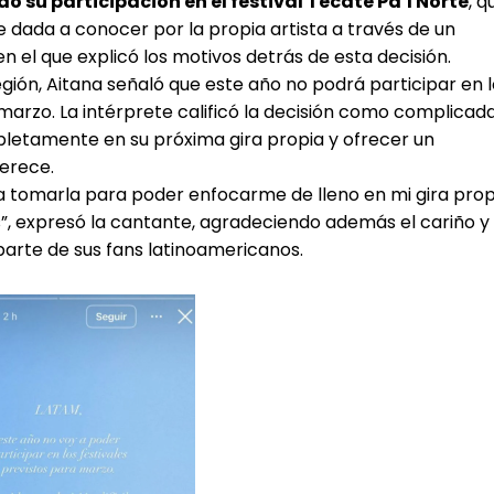
su participación en el festival Tecate Pa’l Norte
, q
fue dada a conocer por la propia artista a través de un
n el que explicó los motivos detrás de esta decisión.
región, Aitana señaló que este año no podrá participar en 
marzo. La intérprete calificó la decisión como complicada
letamente en su próxima gira propia y ofrecer un
merece.
aba tomarla para poder enfocarme de lleno en mi gira prop
, expresó la cantante, agradeciendo además el cariño y 
arte de sus fans latinoamericanos.