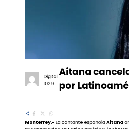
Aitana cancela
Digital
por Latinoamé
102.9
Monterrey.-
La cantante española
Aitana
a